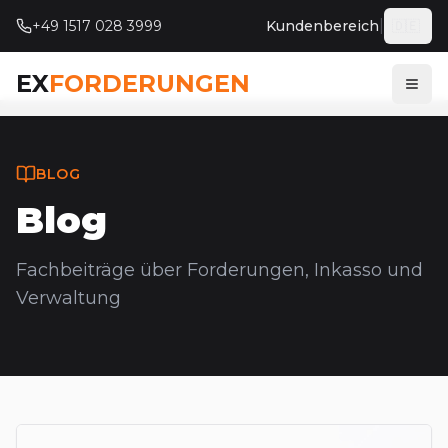
|
+49 1517 028 3999
Kundenbereich
🇩🇪
Deut
EX
FORDERUNGEN
Menü
BLOG
Blog
Fachbeiträge über Forderungen, Inkasso und
Verwaltung