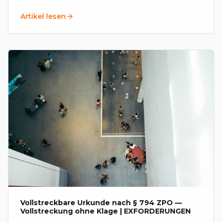
Forderungen auf und bündeln sie in einer
Artikel lesen
Vereinbarung.
Vollstreckbare Urkunde nach § 794 ZPO —
Vollstreckung ohne Klage | EXFORDERUNGEN