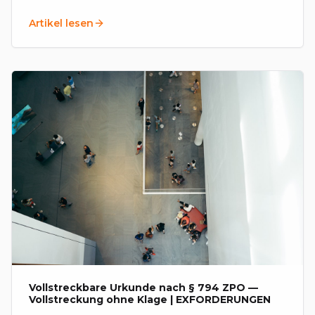
Forderungen auf und bündeln sie in einer
Artikel lesen
Vereinbarung.
Vollstreckbare Urkunde nach § 794 ZPO —
Vollstreckung ohne Klage | EXFORDERUNGEN