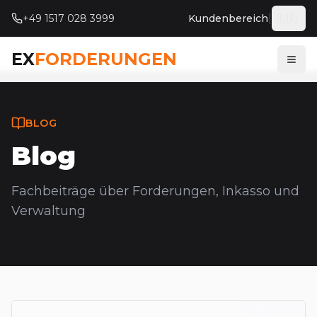
|
+49 1517 028 3999
Kundenbereich
🇩🇪
Deut
EX
FORDERUNGEN
Menü
BLOG
Blog
Fachbeiträge über Forderungen, Inkasso und
Verwaltung