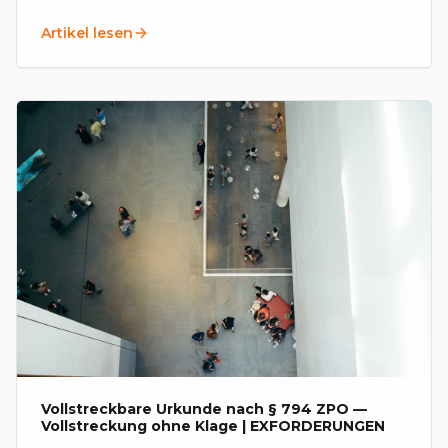
Forderungen auf und bündeln sie in einer
Artikel lesen
Vereinbarung.
Vollstreckbare Urkunde nach § 794 ZPO —
Vollstreckung ohne Klage | EXFORDERUNGEN