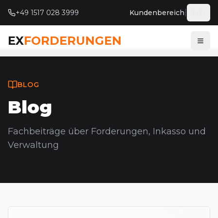
|
+49 1517 028 3999
Kundenbereich
🇩🇪
Deut
EX
FORDERUNGEN
Menü
BLOG
Blog
Fachbeiträge über Forderungen, Inkasso und
Verwaltung