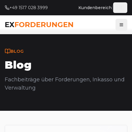
|
+49 1517 028 3999
Kundenbereich
🇩🇪
Deut
EX
FORDERUNGEN
Menü
BLOG
Blog
Fachbeiträge über Forderungen, Inkasso und
Verwaltung