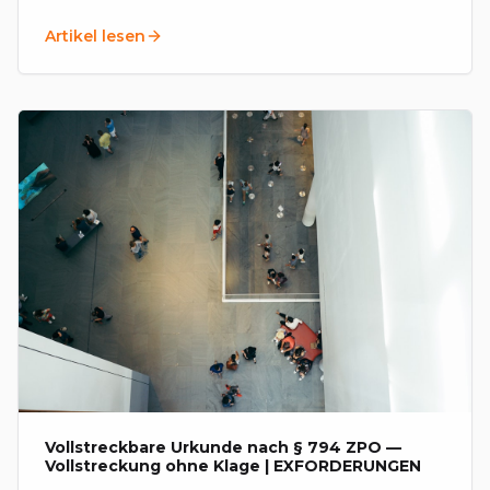
Forderungen auf und bündeln sie in einer
Artikel lesen
Vereinbarung.
Vollstreckbare Urkunde nach § 794 ZPO —
Vollstreckung ohne Klage | EXFORDERUNGEN