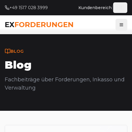
|
+49 1517 028 3999
Kundenbereich
🇩🇪
Deut
EX
FORDERUNGEN
Menü
BLOG
Blog
Fachbeiträge über Forderungen, Inkasso und
Verwaltung