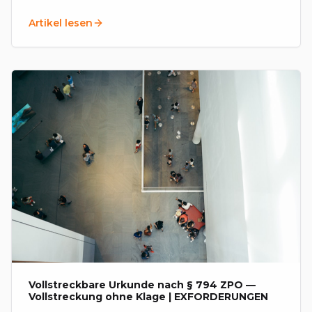
Forderungen auf und bündeln sie in einer
Artikel lesen
Vereinbarung.
Vollstreckbare Urkunde nach § 794 ZPO —
Vollstreckung ohne Klage | EXFORDERUNGEN